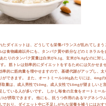
れたダイエットは、どうしても栄養バランスが乱れてしまう
ルは食物繊維以外にも、タンパク質や鉄分などのミネラルを
0gあたりのタンパク質量は白米が6.1g、玄米が6.8gなのに対
います。 筋トレは効率的にダイエットをするためには欠かせま
効率的に筋肉量を増やせますので、基礎代謝がアップし、太
ができます。 また、オートミール100gあたりには、4mg
摂取量は、成人男性で10mg、成人女性で18mgが望ましい
足している人が多いです。 しかし毎食の主食をオートミール
1/3が摂取できます。 他にも、抗うつ作用のあるマグネシウ
んでおり、ダイエット中に不足しがちな栄養を補うにはおす