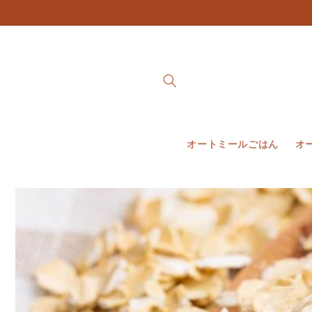
コンテ
ンツに
進む
オートミールごはん
オ