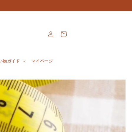
ロ
カ
グ
ー
イ
ト
ン
い物ガイド
マイページ