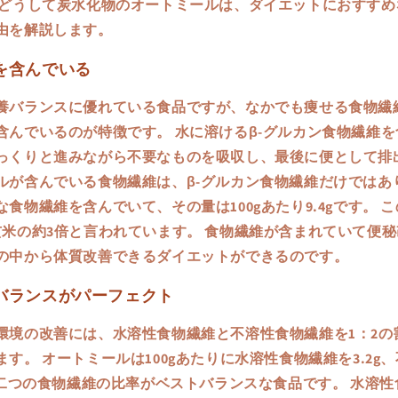
にどうして炭水化物のオートミールは、ダイエットにおすすめ
由を解説します。
を含んでいる
養バランスに優れている食品ですが、なかでも痩せる食物繊維
含んでいるのが特徴です。 水に溶けるβ-グルカン食物繊維
っくりと進みながら不要なものを吸収し、最後に便として排
ルが含んでいる食物繊維は、β-グルカン食物繊維だけではあ
食物繊維を含んでいて、その量は100gあたり9.4gです。 
玄米の約3倍と言われています。 食物繊維が含まれていて便
の中から体質改善できるダイエットができるのです。
バランスがパーフェクト
環境の改善には、水溶性食物繊維と不溶性食物繊維を1：2の
す。 オートミールは100gあたりに水溶性食物繊維を3.2g
り、二つの食物繊維の比率がベストバランスな食品です。 水溶