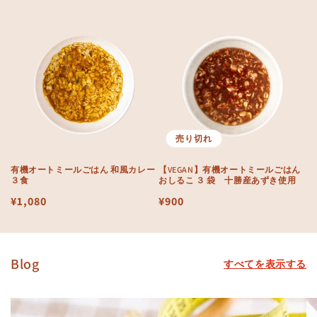
常
常
価
価
格
格
売り切れ
有機オートミールごはん 和風カレー
【VEGAN】有機オートミールごはん
３食
おしるこ ３ 袋 十勝産あずき使用
通
¥1,080
通
¥900
常
常
価
価
格
格
Blog
すべてを表示する