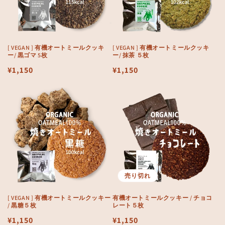
[ VEGAN ] 有機オートミールクッキ
[ VEGAN ] 有機オートミールクッキ
ー/ 黒ゴマ 5枚
ー/ 抹茶 ５枚
通
¥1,150
通
¥1,150
常
常
価
価
格
格
売り切れ
[ VEGAN ] 有機オートミールクッキー
有機オートミールクッキー / チョコ
/ 黒糖５枚
レート５枚
通
¥1,150
通
¥1,150