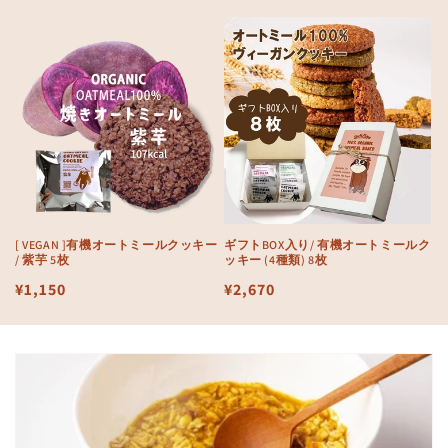
常
常
価
価
格
格
[ VEGAN ]有機オートミールクッキー
ギフトBOX入り/ 有機オートミールク
/ 紫芋 5枚
ッキー (4種類) 8枚
通
¥1,150
通
¥2,670
常
常
価
価
格
格