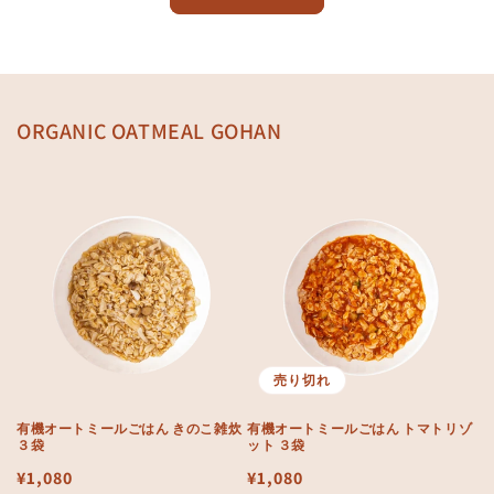
ORGANIC OATMEAL GOHAN
売り切れ
有機オートミールごはん きのこ雑炊
有機オートミールごはん トマトリゾ
３袋
ット ３袋
通
¥1,080
通
¥1,080