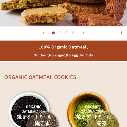
100% Organic Oatmeal,
No flour,No sugar,No egg,No milk
ORGANIC OATMEAL COOKIES