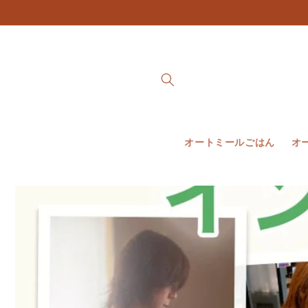
et
passer
au
contenu
オートミールごはん
オ