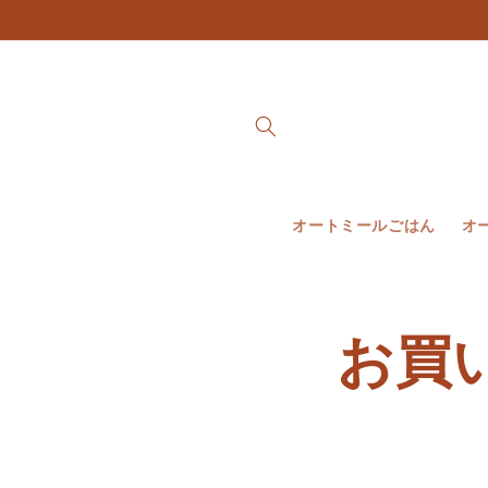
et
passer
au
contenu
オートミールごはん
オ
お買