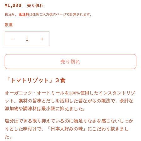
通
¥1,080
売り切れ
常
税込み。
配送料
は住所ご入力後のページで計算されます。
価
数量
格
有
有
機
機
オ
オ
売り切れ
ー
ー
ト
ト
「トマトリゾット」３食
ミ
ミ
ー
ー
オーガニック・オートミールを100%使用したインスタントリゾ
ル
ル
ット。素材の旨味とだしを活用した昔ながらの製法で、
余計な
ご
ご
添加物や調味料は最小限に抑えました。
は
は
ん
ん
塩分はできる限り抑えているのに物足りなさを感じない
しっか
ト
ト
りとした味付けで、
「日本人好みの味」にこだわり抜きまし
マ
マ
た。
ト
ト