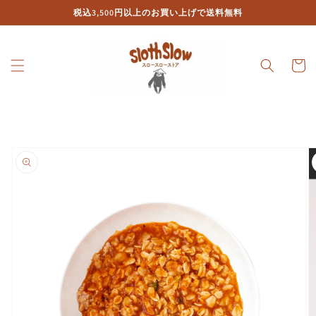
コンテ
税込3,500円以上のお買い上げで送料無料
ンツに
進む
カ
ー
ト
商品情
報にス
キップ