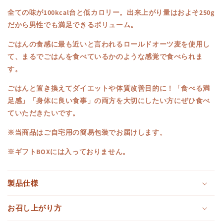
リ
リ
全ての味が100kcal台と低カロリー。
出来上がり量はおよそ250g
ゾ
ゾ
だから男性でも満足できるボリューム。
ッ
ッ
ごはんの食感に最も近いと言われるロールドオーツ麦を使用し
ト
ト
て、まるでごはんを食べているかのような感覚で食べられま
３
３
す。
袋
袋
の
の
ごはんと置き換えて
ダイエットや体質改善目的に！
「食べる満
数
数
足感」「身体に良い食事」の両方を大切にしたい方にぜひ食べ
量
量
ていただきたいです。
を
を
減
増
※当商品はご自宅用の簡易包装でお届けします。
ら
や
※ギフトBOXには入っておりません。
す
す
製品仕様
お召し上がり方