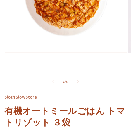
モ
ー
ダ
ル
で
メ
の
1
/
6
デ
ィ
SlothSlowStore
ア
(1)
(2
を
有機オートミールごはん トマ
開
く
トリゾット ３袋